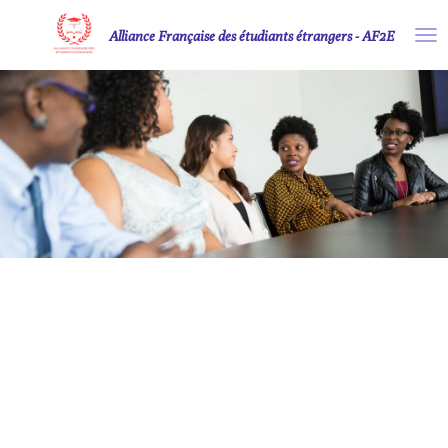
Passer
Alliance Française des étudiants étrangers - AF2E
au
contenu
principal