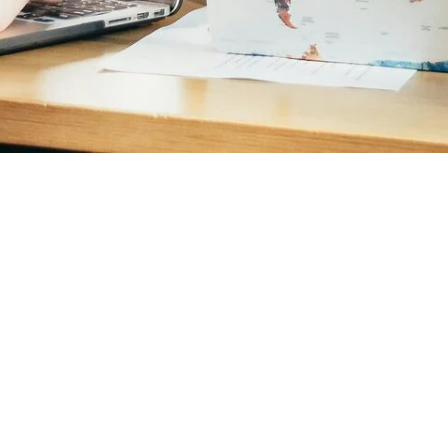
Aide ponctuelle du Crous
Le CROUS propose une aide ponctuelle en cas de précarité
aux étudiants. La demande peut être effectuée par les
étudiants boursiers comme non boursiers et par les étudiants
de nationalité française comme les étudiants internationaux. Il
faut contacter le service social de votre Crous pour prendre
rendez-vous avec l'assistant de service social en charge de
votre secteur d'études.